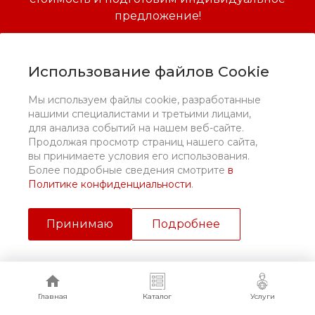
предложение!
Задать вопрос
Использование файлов Cookie
Мы используем файлы cookie, разработанные
нашими специалистами и третьими лицами,
для анализа событий на нашем веб-сайте.
О компании
Продолжая просмотр страниц нашего сайта,
вы принимаете условия его использования.
Более подробные сведения смотрите
в
Услуги
Политике конфиденциальности
.
Принимаю
Подробнее
+7 (930) 828 22 70
Заказать звонок
krut884@gmail.com
Главная
Главная
Каталог
Каталог
Услуги
Услуги