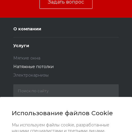
Задать вопрос
О компании
Услуги
Мягкие окна
Натяжные потолки
Электрокарнизы
+7 (930) 828 22 70
Заказать звонок
Использование файлов Cookie
Мы используем файлы cookie, разработанные
krut884@gmail.com
нашими специалистами и третьими лицами,