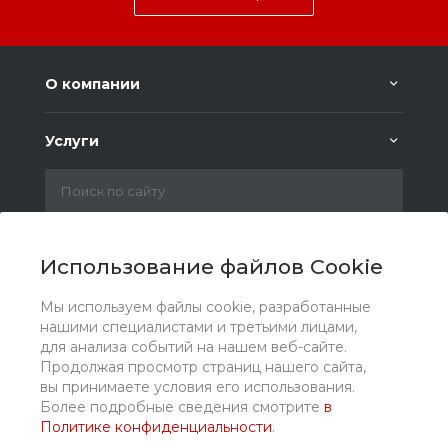
О компании
Услуги
+7 (930) 828 22 70
Заказать звонок
Использование файлов Cookie
krut884@gmail.com
Мы используем файлы cookie, разработанные
нашими специалистами и третьими лицами,
г. Брянск, Станке Димитрова проспект, 54а/2
для анализа событий на нашем веб-сайте.
Продолжая просмотр страниц нашего сайта,
вы принимаете условия его использования.
Более подробные сведения смотрите
в
Политике конфиденциальности
.